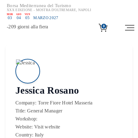
Borsa Mediterranea del Turismo
XXX EDIZIONE - MOSTRA D'OLTREMARE, NAPOLI
MER
GIO
VEN
03
04
05
MARZO 2027
-
209
giorni alla fiera
0
Jessica Rosano
Company:
Torre Fiore Hotel Masseria
Title:
General Manager
Workshop:
Website:
Visit website
Country:
Italy