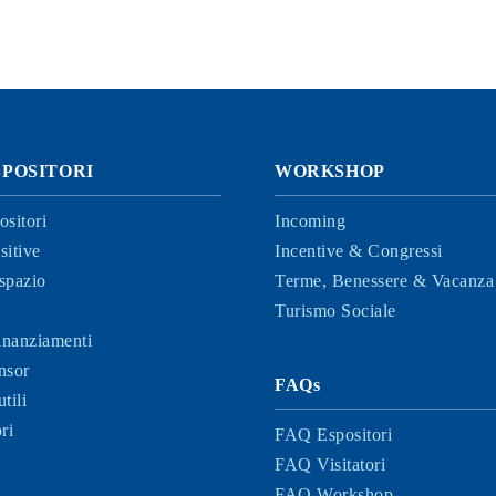
SPOSITORI
WORKSHOP
ositori
Incoming
sitive
Incentive & Congressi
spazio
Terme, Benessere & Vacanza 
Turismo Sociale
finanziamenti
nsor
FAQs
tili
ri
FAQ Espositori
FAQ Visitatori
FAQ Workshop