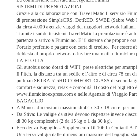
SISTEMI DI PRENOTAZIONI
Grazie alla collaborazione con Travel Matic Il servizio Fiumi
di prenotazione SimpleCRS, DotRED, SWBE (Sabre Web Book
da circa 4.000 agenzie viaggi dei maggiori network italiani.
Tramite i suddetti sistemi TravelMatic la prenotazione è au
partenza o arrivo a Fiumicino. E’ il sistema che propone orari
l’orario preferito e pagare con carta di credito. Per essere a
richiesta al proprio network o inviare una mail a
fiumicinox
LA FLOTTA
Gli autobus sono dotati di WIFI, prese elettriche per smartph
Il
Pitch
, la distanza tra un sedile e l’altro è di circa 78 cm
pullman SETRA 515HD
COMFORT CLASS
di seconda ge
comfort e sicurezza, relax e comodità. Il costo del biglietto è
www.fiumicinoexpress.com
e nelle Agenzie di Viaggio Part
BAGAGLIO
A Mano : dimensioni massime di 42 x 30 x 18 cm e per un p
Da Stiva: Le valigie da stiva devono rispettare invece cia
di 30 kg complessivi (2 da 15 kg o 1 da 30 kg).
Eccedenza Bagaglio – Supplemento Di 10€ In Contanti All’ 
Una terza valigia dalle dimensioni massime del bagaglio st