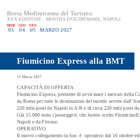
Borsa Mediterranea del Turismo
XXX EDIZIONE - MOSTRA D'OLTREMARE, NAPOLI
MER
GIO
VEN
03
04
05
MARZO 2027
Fiumicino Express alla BMT
13 Marzo 2017
CAPACITÀ DI OFFERTA
Fiumicino Express, permette di avvicinare i mercati della 
da Roma per tutte le destinazioni del mondo servite dall’Aer
220 mila posti da Napoli in A/R e di circa 220 mila posti da 
Già 15.000 sono i passeggeri, che hanno scelto FiumicinoEx
Napoli e da Firenze.
OPERATIVO
Il nuovo collegamento in bus è operativo dal 16 ottobre ed è