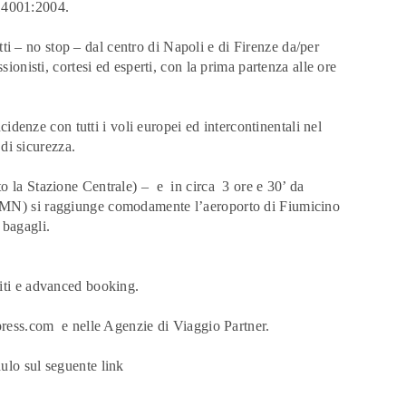
14001:2004.
etti – no stop – dal centro di Napoli e di Firenze da/per
ionisti, cortesi ed esperti, con la prima partenza alle ore
ncidenze con tutti i voli europei ed intercontinentali nel
 di sicurezza.
o la Stazione Centrale) – e in circa 3 ore e 30’ da
SMN) si raggiunge comodamente l’aeroporto di Fiumicino
 bagagli.
iti e advanced booking.
ress.com
e nelle Agenzie di Viaggio Partner.
dulo sul seguente
link