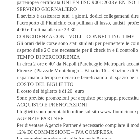
partenopea certificata UNI EN IISO 9001:2008 e EN ISO 
SERVIZIO GIORNALIERO
Il sevizio è assicurato tutti i giorni, dodici collegamenti dir
l’aeroporto di Fiumicino con pullman di lusso, autisti profess
4.00 e l’ultima alle ore 23.30
COINCIDENZA CON I VOLI – CONNECTING TIME
Gli orari delle corse sono stati studiati per permettere le coi
rispetto delle 2/3 ore necessarie per il check in e il controllo
TEMPO DI PERCORRENZA
In circa 2 ore e 40’ da Napoli (Parcheggio Metropark accant
Firenze (Piazzale Montelungo – Binario 16 – Stazione di 
risparmiando tempo e denaro e beneficiando di spazio per i
COSTO DEL BIGLIETTO
Il costo del biglietto è di 20 euro.
Sono previste promozioni per acquisto per gruppi precostitu
ACQUISTO E PRENOTAZIONI
I biglietti sono prenotabili online sul sito
www.fiumicinoexp
AGENZIE PARTNER
Per diventare Agenzie Partner è necessario compilare il mo
12% DI COMMISSIONE – IVA COMPRESA
La commissione riservata alle Agenzie Partner