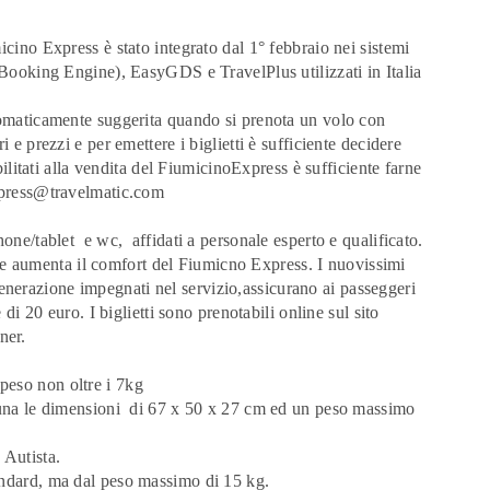
cino Express è stato integrato dal 1° febbraio nei sistemi
ing Engine), EasyGDS e TravelPlus utilizzati in Italia
tomaticamente suggerita quando si prenota un volo con
 e prezzi e per emettere i biglietti è sufficiente decidere
bilitati alla vendita del FiumicinoExpress è sufficiente farne
press@travelmatic.com
one/tablet e wc, affidati a personale esperto e qualificato.
 che aumenta il comfort del Fiumicno Express. I nuovissimi
nerazione impegnati nel servizio,assicurano ai passeggeri
 di 20 euro. I biglietti sono prenotabili online sul sito
ner.
eso non oltre i 7kg
scuna le dimensioni di 67 x 50 x 27 cm ed un peso massimo
Autista.
andard, ma dal peso massimo di 15 kg.