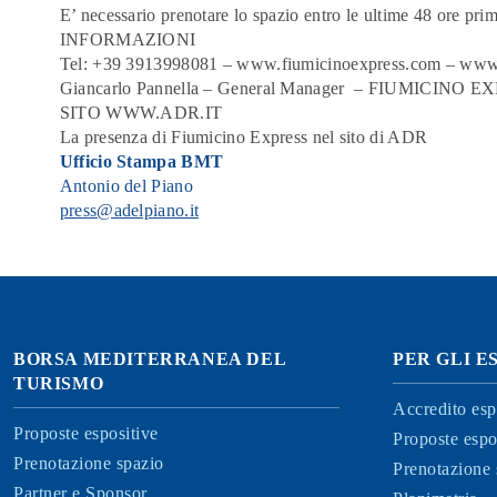
E’ necessario prenotare lo spazio entro le ultime 48 ore pri
INFORMAZIONI
Tel: +39 3913998081 –
www.fiumicinoexpress.com
–
www.
Giancarlo Pannella – General Manager – FIUMICINO 
SITO
WWW.ADR.IT
La presenza di Fiumicino Express nel sito di
ADR
Ufficio Stampa BMT
Antonio del Piano
press@adelpiano.it
BORSA MEDITERRANEA DEL
PER GLI E
TURISMO
Accredito esp
Proposte espositive
Proposte espo
Prenotazione spazio
Prenotazione 
Partner e Sponsor