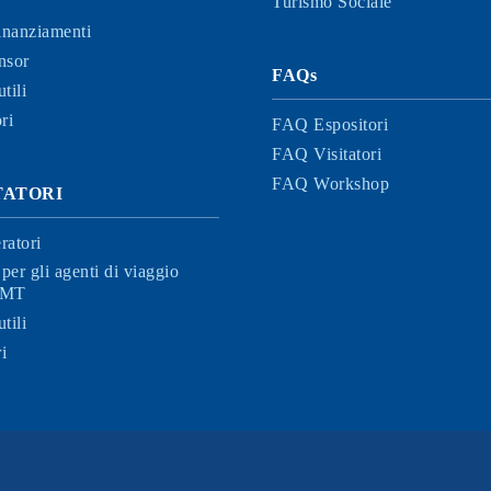
Turismo Sociale
finanziamenti
nsor
FAQs
tili
ri
FAQ Espositori
FAQ Visitatori
FAQ Workshop
ITATORI
ratori
per gli agenti di viaggio
 BMT
tili
i