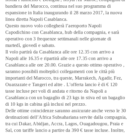
bandiera del Marocco, continua nel suo programma di
espansione in Italia inaugurando il 28 marzo 2017, la nuova
linea diretta Napoli Casablanca.
Questo nuovo volo collegherà l’aeroporto Napoli
Capodichino con Casablanca, hub della compagnia, e sarà
operativo con
3 frequenze settimanali nelle giornate di
martedì, giovedì e sabato
.
Il volo partirà da Casablanca alle ore 12.35 con arrivo a
Napoli alle 16.35 e ripartirà alle ore 17.35 con arrivo a
Casablanca alle ore 20.00. Grazie a questo ottimo operativo ,
saranno possibili molteplici collegamenti con le città più
importanti del Marocco, tra queste,
Marrakech, Agadir, Fez,
Ouarzazate
e
Tangeri
ed altre . L’offerta lancio è di
€ 120
tasse incluse per voli di andata e ritorno da Napoli a
Casablanca con un bagaglio di 23 kgs in stiva ed un bagaglio
di 10 kgs in cabina già inclusi nel prezzo.
Delle ottime coincidenze saranno assicurate anche verso le 30
destinazioni dell’Africa Subsahariana servite dalla compagnia,
tra cui
Dakar, Abidjan, Accra, Lagos, Ouagadougou, Praia
e
Sal
, con tariffe lancio a partire da
390 €
tasse incluse. Inoltre,