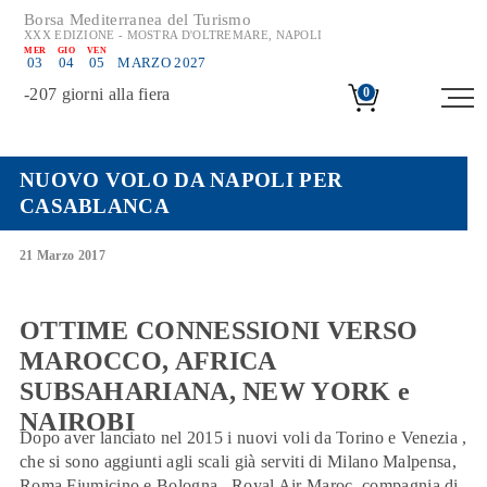
Borsa Mediterranea del Turismo
XXX EDIZIONE - MOSTRA D'OLTREMARE, NAPOLI
MER
GIO
VEN
03
04
05
MARZO 2027
-
207
giorni alla fiera
0
NUOVO VOLO DA NAPOLI PER
CASABLANCA
21 Marzo 2017
OTTIME CONNESSIONI VERSO
MAROCCO, AFRICA
SUBSAHARIANA, NEW YORK e
NAIROBI
Dopo aver lanciato nel 2015 i nuovi voli da Torino e Venezia ,
che si sono aggiunti agli scali già serviti di Milano Malpensa,
Roma Fiumicino e Bologna , Royal Air Maroc, compagnia di