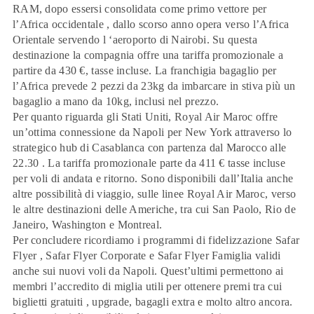
RAM, dopo essersi consolidata come primo vettore per
l’Africa occidentale , dallo scorso anno opera verso l’Africa
Orientale servendo l ‘aeroporto di Nairobi. Su questa
destinazione la compagnia offre una tariffa promozionale a
partire da
430 €
, tasse incluse. La franchigia bagaglio per
l’Africa prevede 2 pezzi da 23kg da imbarcare in stiva più un
bagaglio a mano da 10kg, inclusi nel prezzo.
Per quanto riguarda gli Stati Uniti, Royal Air Maroc offre
un’ottima connessione da Napoli per
New York
attraverso lo
strategico hub di Casablanca con partenza dal Marocco alle
22.30 . La tariffa promozionale parte da
411 €
tasse incluse
per voli di andata e ritorno. Sono disponibili dall’Italia anche
altre possibilità di viaggio, sulle linee Royal Air Maroc, verso
le altre destinazioni delle Americhe, tra cui
San Paolo, Rio de
Janeiro, Washington
e
Montreal
.
Per concludere ricordiamo i programmi di fidelizzazione
Safar
Flyer , Safar Flyer Corporate e Safar Flyer Famiglia
validi
anche sui nuovi voli da Napoli. Quest’ultimi permettono ai
membri l’accredito di miglia utili per ottenere premi tra cui
biglietti gratuiti , upgrade, bagagli extra e molto altro ancora.