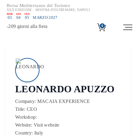
Borsa Mediterranea del Turismo
XXX EDIZIONE - MOSTRA D'OLTREMARE, NAPOLI
MER
GIO
VEN
03
04
05
MARZO 2027
-
209
giorni alla fiera
0
LEONARDO APUZZO
Company:
MACAIA EXPERIENCE
Title:
CEO
Workshop:
Website:
Visit website
Country:
Italy