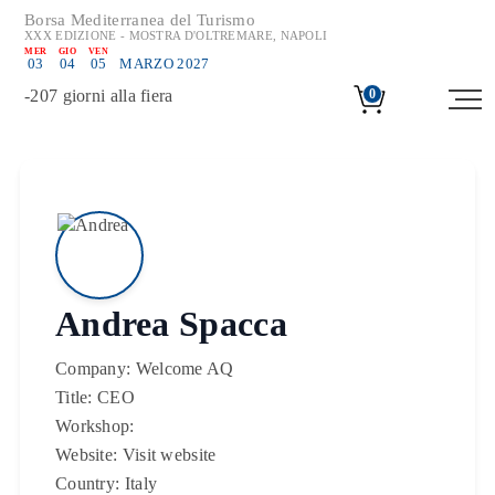
Borsa Mediterranea del Turismo
XXX EDIZIONE - MOSTRA D'OLTREMARE, NAPOLI
MER
GIO
VEN
03
04
05
MARZO 2027
-
207
giorni alla fiera
0
Andrea Spacca
Company:
Welcome AQ
Title:
CEO
Workshop:
Website:
Visit website
Country:
Italy