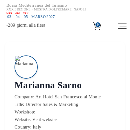
Borsa Mediterranea del Turismo
XXX EDIZIONE - MOSTRA D'OLTREMARE, NAPOLI
MER
GIO
VEN
03
04
05
MARZO 2027
-
209
giorni alla fiera
0
Marianna Sarno
Company:
Art Hotel San Francesco al Monte
Title:
Director Sales & Marketing
Workshop:
Website:
Visit website
Country:
Italy