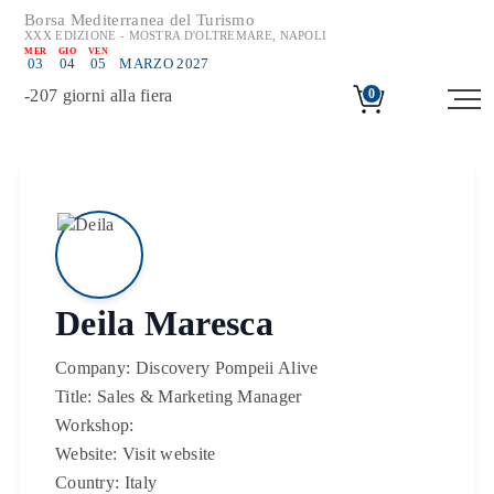
Borsa Mediterranea del Turismo
XXX EDIZIONE - MOSTRA D'OLTREMARE, NAPOLI
MER
GIO
VEN
03
04
05
MARZO 2027
-
207
giorni alla fiera
0
Deila Maresca
Company:
Discovery Pompeii Alive
Title:
Sales & Marketing Manager
Workshop:
Website:
Visit website
Country:
Italy