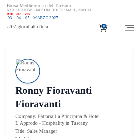
Borsa Mediterranea del Turismo
XXX EDIZIONE - MOSTRA D'OLTREMARE, NAPOLI
MER
GIO
VEN
03
04
05
MARZO 2027
-
207
giorni alla fiera
0
Ronny Fioravanti
Fioravanti
Company:
Fattoria La Principina & Hotel
L'Approdo - Hospitality in Tuscany
Title:
Sales Manager