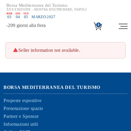
Borsa Mediterranea del Turismo
XXX EDIZIONE - MOSTRA D'OLTREMARE, NAPOLI
MER
GIO
VEN
03
04
05
MARZO 2027
-
209
giorni alla fiera
0
Seller information not available.
BORSA MEDITERRANEA DEL TURISMO
Proposte espositive
Prenotazione spazio
Partner e Sponsor
Informazioni utili