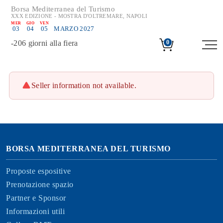
Borsa Mediterranea del Turismo
XXX EDIZIONE - MOSTRA D'OLTREMARE, NAPOLI
MER
GIO
VEN
03
04
05
MARZO 2027
-
206
giorni alla fiera
0
Seller information not available.
BORSA MEDITERRANEA DEL TURISMO
Proposte espositive
Prenotazione spazio
Partner e Sponsor
Informazioni utili