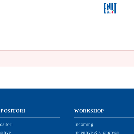
SPOSITORI
WORKSHOP
ositori
Incoming
sitive
Incentive & Congressi