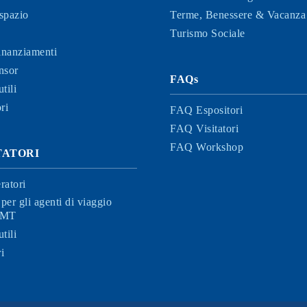
spazio
Terme, Benessere & Vacanza 
Turismo Sociale
finanziamenti
nsor
FAQs
tili
ri
FAQ Espositori
FAQ Visitatori
FAQ Workshop
ITATORI
ratori
per gli agenti di viaggio
 BMT
tili
i