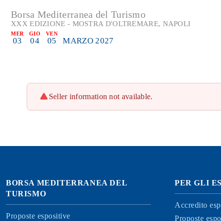
Borsa Mediterranea del Turismo
XXX EDIZIONE - MOSTRA D'OLTREMARE, NAPOLI
MER
GIO
VEN
03
04
05
MARZO 2027
Seller information not available.
BORSA MEDITERRANEA DEL
PER GLI E
TURISMO
Accredito esp
Proposte espositive
Proposte espo