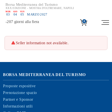
Borsa Mediterranea del Turismo
XXX EDIZIONE - MOSTRA D'OLTREMARE, NAPOLI
MER
GIO
VEN
03
04
05
MARZO 2027
-
207
giorni alla fiera
0
Seller information not available.
BORSA MEDITERRANEA DEL TURISMO
Proposte espositive
Prenotazione spazio
Partner e Sponsor
Informazioni utili