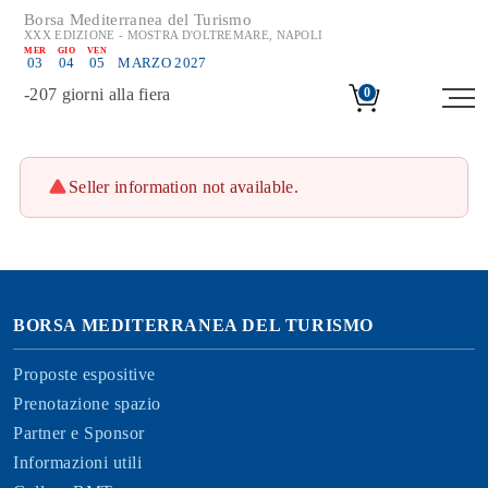
Borsa Mediterranea del Turismo
XXX EDIZIONE - MOSTRA D'OLTREMARE, NAPOLI
MER
GIO
VEN
03
04
05
MARZO 2027
-
207
giorni alla fiera
0
Seller information not available.
BORSA MEDITERRANEA DEL TURISMO
Proposte espositive
Prenotazione spazio
Partner e Sponsor
Informazioni utili