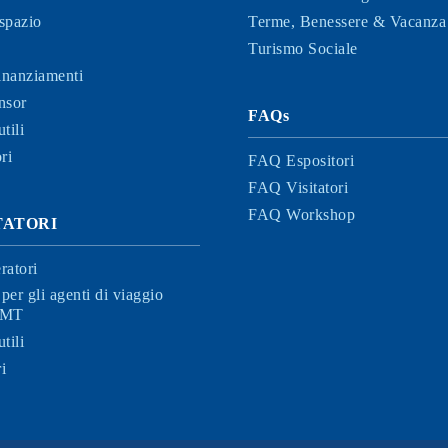
spazio
Terme, Benessere & Vacanza 
Turismo Sociale
finanziamenti
nsor
FAQs
tili
ri
FAQ Espositori
FAQ Visitatori
FAQ Workshop
ITATORI
ratori
per gli agenti di viaggio
 BMT
tili
i