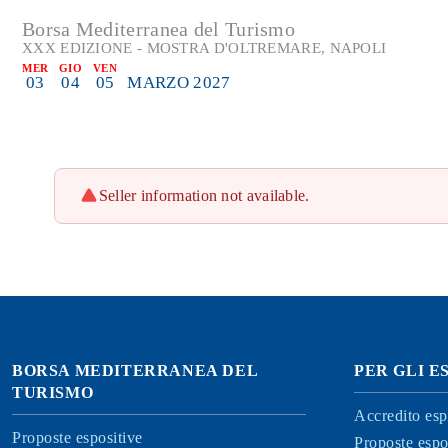
Borsa Mediterranea del Turismo
XXX EDIZIONE - MOSTRA D'OLTREMARE, NAPOLI
MER
GIO
VEN
03
04
05
MARZO 2027
Seller information not available.
BORSA MEDITERRANEA DEL
PER GLI E
TURISMO
Accredito esp
Proposte espositive
Proposte espo