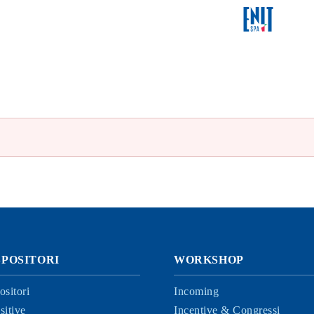
SPOSITORI
WORKSHOP
ositori
Incoming
sitive
Incentive & Congressi