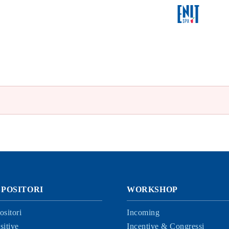
SPOSITORI
WORKSHOP
ositori
Incoming
sitive
Incentive & Congressi