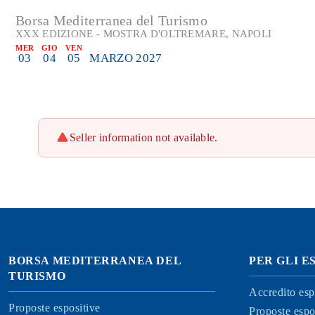
Borsa Mediterranea del Turismo
XXX EDIZIONE - MOSTRA D'OLTREMARE, NAPOLI
MER
GIO
VEN
03
04
05
MARZO 2027
Seller information not available.
BORSA MEDITERRANEA DEL
PER GLI E
TURISMO
Accredito esp
Proposte espositive
Proposte espo