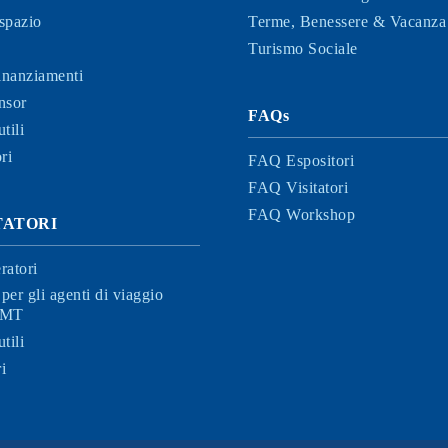
spazio
Terme, Benessere & Vacanza 
Turismo Sociale
finanziamenti
nsor
FAQs
tili
ri
FAQ Espositori
FAQ Visitatori
FAQ Workshop
ITATORI
ratori
per gli agenti di viaggio
 BMT
tili
i