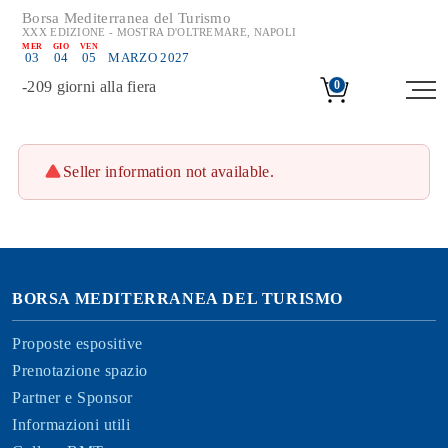
Borsa Mediterranea del Turismo
XXX EDIZIONE - MOSTRA D'OLTREMARE, NAPOLI
MER
GIO
VEN
03
04
05
MARZO 2027
-
209
giorni alla fiera
0
Seller information not available.
BORSA MEDITERRANEA DEL TURISMO
Proposte espositive
Prenotazione spazio
Partner e Sponsor
Informazioni utili