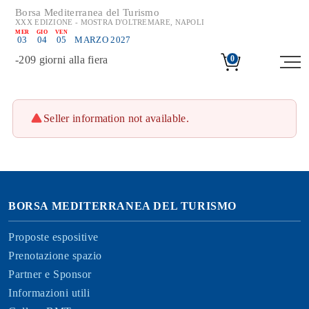
Borsa Mediterranea del Turismo
XXX EDIZIONE - MOSTRA D'OLTREMARE, NAPOLI
MER
GIO
VEN
03
04
05
MARZO 2027
-
209
giorni alla fiera
0
Seller information not available.
BORSA MEDITERRANEA DEL TURISMO
Proposte espositive
Prenotazione spazio
Partner e Sponsor
Informazioni utili