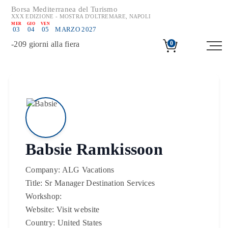
Borsa Mediterranea del Turismo
XXX EDIZIONE - MOSTRA D'OLTREMARE, NAPOLI
MER
GIO
VEN
03
04
05
MARZO 2027
-
209
giorni alla fiera
0
Babsie Ramkissoon
Company:
ALG Vacations
Title:
Sr Manager Destination Services
Workshop:
Website:
Visit website
Country:
United States