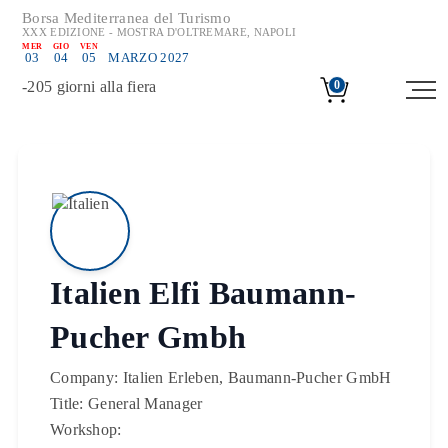
Borsa Mediterranea del Turismo
XXX EDIZIONE - MOSTRA D'OLTREMARE, NAPOLI
MER
GIO
VEN
03
04
05
MARZO 2027
-
205
giorni alla fiera
0
Italien Elfi Baumann-
Pucher Gmbh
Company:
Italien Erleben, Baumann-Pucher GmbH
Title:
General Manager
Workshop: