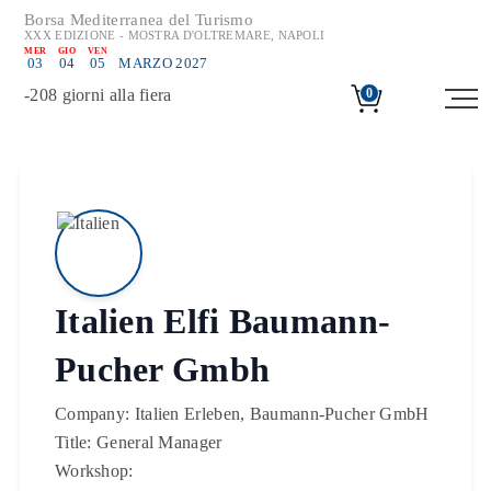
Borsa Mediterranea del Turismo
XXX EDIZIONE - MOSTRA D'OLTREMARE, NAPOLI
MER
GIO
VEN
03
04
05
MARZO 2027
-
208
giorni alla fiera
0
Italien Elfi Baumann-
Pucher Gmbh
Company:
Italien Erleben, Baumann-Pucher GmbH
Title:
General Manager
Workshop: