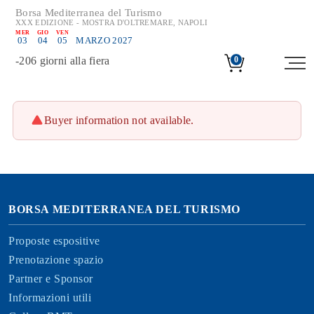
Borsa Mediterranea del Turismo
XXX EDIZIONE - MOSTRA D'OLTREMARE, NAPOLI
MER
GIO
VEN
03
04
05
MARZO 2027
-
206
giorni alla fiera
0
Buyer information not available.
BORSA MEDITERRANEA DEL TURISMO
Proposte espositive
Prenotazione spazio
Partner e Sponsor
Informazioni utili