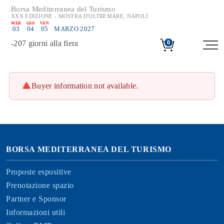
Borsa Mediterranea del Turismo
XXX EDIZIONE - MOSTRA D'OLTREMARE, NAPOLI
MER
GIO
VEN
03
04
05
MARZO 2027
-
207
giorni alla fiera
0
Buyer information not available.
BORSA MEDITERRANEA DEL TURISMO
Proposte espositive
Prenotazione spazio
Partner e Sponsor
Informazioni utili