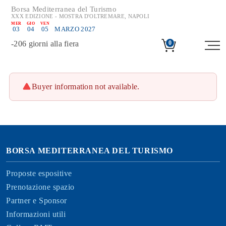
Borsa Mediterranea del Turismo
XXX EDIZIONE - MOSTRA D'OLTREMARE, NAPOLI
MER
GIO
VEN
03
04
05
MARZO 2027
-
206
giorni alla fiera
0
Buyer information not available.
BORSA MEDITERRANEA DEL TURISMO
Proposte espositive
Prenotazione spazio
Partner e Sponsor
Informazioni utili