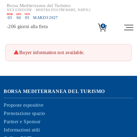
Borsa Mediterranea del Turismo
XXX EDIZIONE - MOSTRA D'OLTREMARE, NAPOLI
MER
GIO
VEN
03
04
05
MARZO 2027
-
206
giorni alla fiera
0
Buyer information not available.
BORSA MEDITERRANEA DEL TURISMO
Proposte espositive
Prenotazione spazio
Partner e Sponsor
Informazioni utili