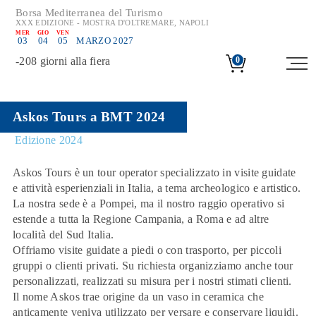
Borsa Mediterranea del Turismo
XXX EDIZIONE - MOSTRA D'OLTREMARE, NAPOLI
MER
GIO
VEN
03
04
05
MARZO 2027
-
208
giorni alla fiera
0
Askos Tours a BMT 2024
Edizione 2024
Askos Tours è un tour operator specializzato in visite guidate
e attività esperienziali in Italia, a tema archeologico e artistico.
La nostra sede è a Pompei, ma il nostro raggio operativo si
estende a tutta la Regione Campania, a Roma e ad altre
località del Sud Italia.
Offriamo visite guidate a piedi o con trasporto, per piccoli
gruppi o clienti privati. Su richiesta organizziamo anche tour
personalizzati, realizzati su misura per i nostri stimati clienti.
Il nome Askos trae origine da un vaso in ceramica che
anticamente veniva utilizzato per versare e conservare liquidi.