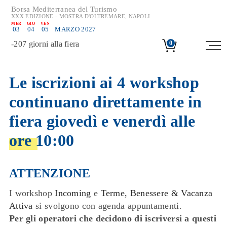
Borsa Mediterranea del Turismo
XXX EDIZIONE - MOSTRA D'OLTREMARE, NAPOLI
MER
GIO
VEN
03
04
05
MARZO 2027
-
207
giorni alla fiera
0
Le iscrizioni ai 4 workshop
continuano direttamente in
fiera giovedì e venerdì alle
ore 10:00
ATTENZIONE
I workshop
Incoming
e
Terme, Benessere & Vacanza
Attiva
si svolgono con agenda appuntamenti.
Per gli operatori che decidono di iscriversi a questi