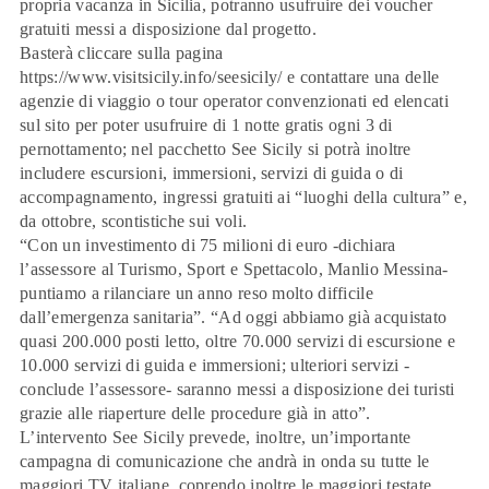
propria vacanza in Sicilia, potranno usufruire dei voucher
gratuiti messi a disposizione dal progetto.
Basterà cliccare sulla pagina
https://www.visitsicily.info/seesicily/
e contattare una delle
agenzie di viaggio o tour operator convenzionati ed elencati
sul sito per poter usufruire di 1 notte gratis ogni 3 di
pernottamento; nel pacchetto See Sicily si potrà inoltre
includere escursioni, immersioni, servizi di guida o di
accompagnamento, ingressi gratuiti ai “luoghi della cultura” e,
da ottobre, scontistiche sui voli.
“Con un investimento di 75 milioni di euro -dichiara
l’assessore al Turismo, Sport e Spettacolo, Manlio Messina-
puntiamo a rilanciare un anno reso molto difficile
dall’emergenza sanitaria”. “Ad oggi abbiamo già acquistato
quasi 200.000 posti letto, oltre 70.000 servizi di escursione e
10.000 servizi di guida e immersioni; ulteriori servizi -
conclude l’assessore- saranno messi a disposizione dei turisti
grazie alle riaperture delle procedure già in atto”.
L’intervento See Sicily prevede, inoltre, un’importante
campagna di comunicazione che andrà in onda su tutte le
maggiori TV italiane, coprendo inoltre le maggiori testate