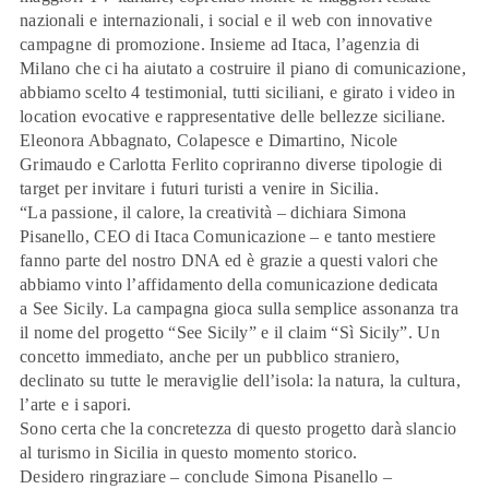
nazionali e internazionali, i social e il web con innovative
campagne di promozione. Insieme ad Itaca, l’agenzia di
Milano che ci ha aiutato a costruire il piano di comunicazione,
abbiamo scelto 4 testimonial, tutti siciliani, e girato i video in
location evocative e rappresentative delle bellezze siciliane.
Eleonora Abbagnato, Colapesce e Dimartino, Nicole
Grimaudo e Carlotta Ferlito copriranno diverse tipologie di
target per invitare i futuri turisti a venire in Sicilia.
“La passione, il calore, la creatività – dichiara Simona
Pisanello, CEO di Itaca Comunicazione – e tanto mestiere
fanno parte del nostro DNA ed è grazie a questi valori che
abbiamo vinto l’affidamento della comunicazione dedicata
a See Sicily. La campagna gioca sulla semplice assonanza tra
il nome del progetto “See Sicily” e il claim “Sì Sicily”. Un
concetto immediato, anche per un pubblico straniero,
declinato su tutte le meraviglie dell’isola: la natura, la cultura,
l’arte e i sapori.
Sono certa che la concretezza di questo progetto darà slancio
al turismo in Sicilia in questo momento storico.
Desidero ringraziare – conclude Simona Pisanello –