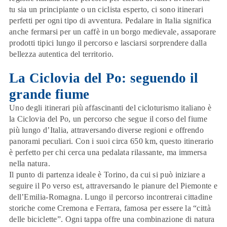
tu sia un principiante o un ciclista esperto, ci sono
itinerari
perfetti
per ogni tipo di avventura. Pedalare in Italia significa
anche fermarsi per un caffè in un borgo medievale, assaporare
prodotti tipici lungo il percorso e lasciarsi sorprendere dalla
bellezza autentica del territorio.
La Ciclovia del Po: seguendo il
grande fiume
Uno degli itinerari più affascinanti del
cicloturismo italiano
è
la
Ciclovia del Po
, un percorso che segue il corso del fiume
più lungo d’Italia, attraversando diverse regioni e offrendo
panorami peculiari. Con i suoi circa 650 km, questo itinerario
è perfetto per chi cerca una pedalata rilassante, ma immersa
nella natura.
Il punto di partenza ideale è Torino, da cui si può iniziare a
seguire il Po verso est, attraversando le pianure del
Piemonte
e
dell’
Emilia-Romagna
. Lungo il percorso incontrerai cittadine
storiche come Cremona e Ferrara, famosa per essere la “città
delle biciclette”. Ogni tappa offre una combinazione di natura