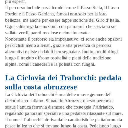
più esperti.
Il percorso include passi iconici come il
Passo Sella
, il
Passo
Pordoi
e il
Passo Gardena
, famosi non solo per la loro
bellezza, ma anche per essere tappe storiche del Giro d’Italia.
Ogni salita regala emozioni, con panorami che spaziano su
vallate verdi, pareti rocciose e cime innevate.
Nonostante il percorso sia impegnativo, ci sono anche opzioni
per ciclisti meno allenati, grazie alla presenza di percorsi
alternativi e piste ciclabili ben segnalate. Inoltre, molti rifugi
lungo il tragitto offrono ospitalità e piatti della tradizione
alpina, come i canederli e la polenta con funghi.
La Ciclovia dei Trabocchi: pedala
sulla costa abruzzese
La
Ciclovia dei Trabocchi
è una delle nuove gemme del
cicloturismo italiano. Situata in Abruzzo, questo percorso
segue l’antica ferrovia dismessa che costeggia l’Adriatico,
regalando panorami speciali e una pedalata rilassante sul mare.
Il nome “Trabocchi” deriva dalle caratteristiche piattaforme da
pesca in legno che si trovano lungo la costa. Pedalando lungo