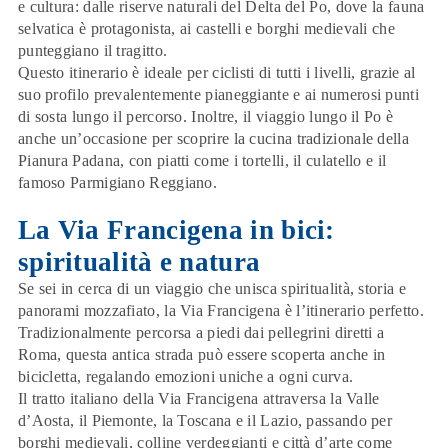
e cultura: dalle riserve naturali del Delta del Po, dove la fauna
selvatica è protagonista, ai castelli e borghi medievali che
punteggiano il tragitto.
Questo itinerario è ideale per ciclisti di tutti i livelli, grazie al
suo profilo prevalentemente pianeggiante e ai numerosi punti
di sosta lungo il percorso. Inoltre, il viaggio lungo il Po è
anche un’occasione per scoprire la cucina tradizionale della
Pianura Padana
, con piatti come i tortelli, il culatello e il
famoso Parmigiano Reggiano.
La Via Francigena in bici:
spiritualità e natura
Se sei in cerca di un viaggio che unisca
spiritualità
, storia e
panorami mozzafiato, la
Via Francigena
è l’itinerario perfetto.
Tradizionalmente percorsa a piedi dai pellegrini diretti a
Roma, questa antica strada può essere scoperta anche in
bicicletta, regalando emozioni uniche a ogni curva.
Il tratto italiano della Via Francigena attraversa la
Valle
d’Aosta
, il Piemonte, la Toscana e il Lazio, passando per
borghi medievali, colline verdeggianti e città d’arte come