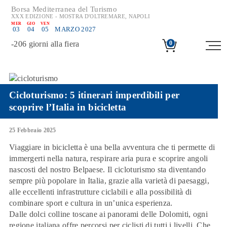
Borsa Mediterranea del Turismo
XXX EDIZIONE - MOSTRA D'OLTREMARE, NAPOLI
MER
GIO
VEN
03
04
05
MARZO 2027
-
206
giorni alla fiera
0
Cicloturismo: 5 itinerari imperdibili per
scoprire l’Italia in bicicletta
25 Febbraio 2025
Viaggiare in bicicletta è una bella avventura che ti permette di
immergerti nella natura
, respirare aria pura e scoprire angoli
nascosti del nostro
Belpaese
. Il
cicloturismo
sta diventando
sempre più popolare in Italia, grazie alla varietà di paesaggi,
alle eccellenti infrastrutture ciclabili e alla possibilità di
combinare sport e cultura in un’unica esperienza.
Dalle dolci colline toscane ai panorami delle Dolomiti, ogni
regione italiana offre percorsi per ciclisti di tutti i livelli. Che