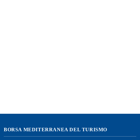
transfer by private charter boat
yacht charter holiday
Trasport luxury private car /luxury Car Rental/luxury
Bus/
Login
BORSA MEDITERRANEA DEL TURISMO