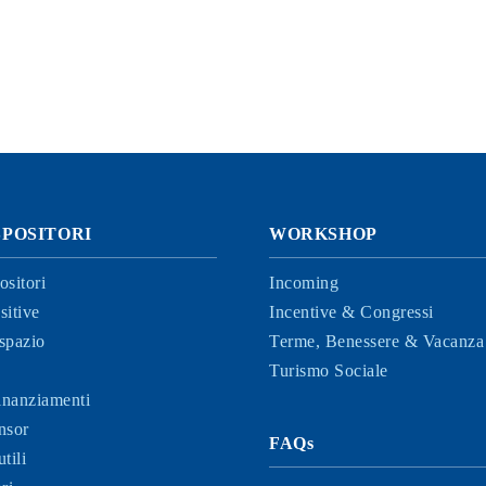
SPOSITORI
WORKSHOP
ositori
Incoming
sitive
Incentive & Congressi
spazio
Terme, Benessere & Vacanza 
Turismo Sociale
finanziamenti
nsor
FAQs
tili