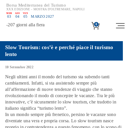
Borsa Mediterranea del Turismo
XXX EDIZIONE - MOSTRA D'OLTREMARE, NAPOLI
MER
GIO
VEN
03
04
05
MARZO 2027
-
207
giorni alla fiera
0
Slow Tourism: cos’è e perché piace il turismo
lento
10 Settembre 2022
Negli ultimi anni il mondo del turismo sta subendo tanti
cambiamenti. Infatti, si sta assistendo sempre più
all’affermazione di nuove tendenze di viaggio che stanno
rivoluzionando il modo di concepire le vacanze. Tra le più
innovative, c’è sicuramente lo slow tourism, che tradotto in
italiano significa
“turismo lento”
.
In un mondo sempre più frenetico, persino le vacanze sono
diventate una vera e propria corsa. Lo slow tourism nasce
proprio in controtendenza a questo fenomeno, con lo scopo di