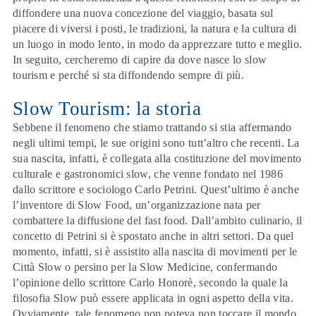
diffondere
una nuova concezione del viaggio
, basata sul
piacere di viversi i posti, le tradizioni, la natura e la cultura di
un luogo in modo lento, in modo da apprezzare tutto e meglio.
In seguito, cercheremo di capire da dove nasce lo slow
tourism e perché si sta diffondendo sempre di più.
Slow Tourism: la storia
Sebbene il fenomeno che stiamo trattando si stia affermando
negli ultimi tempi, le sue origini sono tutt’altro che recenti. La
sua nascita, infatti, è collegata alla costituzione del movimento
culturale e gastronomici slow, che venne fondato nel 1986
dallo
scrittore e sociologo Carlo Petrini
. Quest’ultimo è anche
l’inventore di Slow Food, un’organizzazione nata per
combattere la diffusione del fast food. Dall’ambito culinario, il
concetto di Petrini si è spostato anche in altri settori. Da quel
momento, infatti, si è assistito alla nascita di movimenti per le
Città Slow o persino per la Slow Medicine, confermando
l’opinione dello scrittore Carlo Honorè, secondo la quale la
filosofia Slow può essere applicata in ogni aspetto della vita.
Ovviamente, tale fenomeno non poteva non toccare il mondo