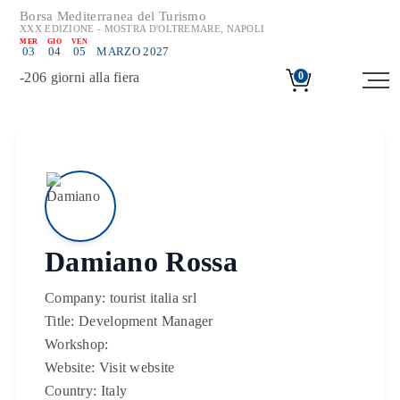
Borsa Mediterranea del Turismo
XXX EDIZIONE - MOSTRA D'OLTREMARE, NAPOLI
MER
GIO
VEN
03
04
05
MARZO 2027
-
206
giorni alla fiera
0
Damiano Rossa
Company:
tourist italia srl
Title:
Development Manager
Workshop:
Website:
Visit website
Country:
Italy