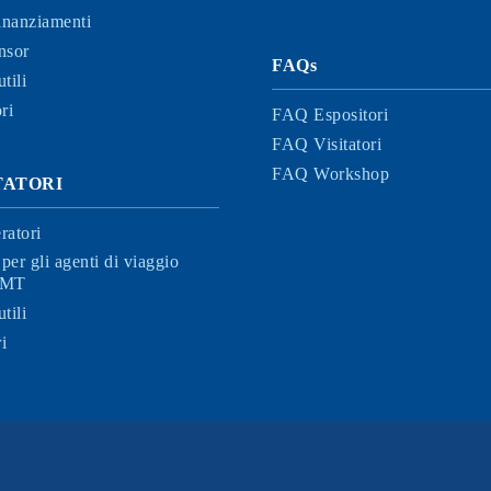
finanziamenti
nsor
FAQs
tili
ri
FAQ Espositori
FAQ Visitatori
FAQ Workshop
ITATORI
ratori
per gli agenti di viaggio
 BMT
tili
i