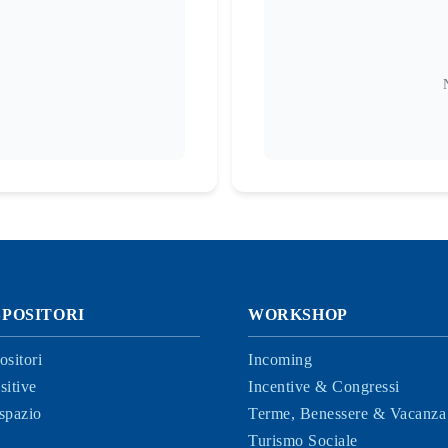
SPOSITORI
WORKSHOP
ositori
Incoming
sitive
Incentive & Congressi
spazio
Terme, Benessere & Vacanza 
Turismo Sociale