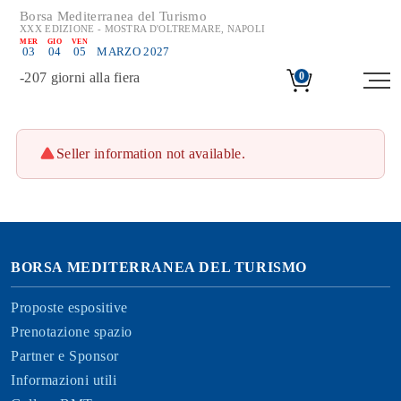
Borsa Mediterranea del Turismo
XXX EDIZIONE - MOSTRA D'OLTREMARE, NAPOLI
MER
GIO
VEN
03
04
05
MARZO 2027
-
207
giorni alla fiera
0
Seller information not available.
BORSA MEDITERRANEA DEL TURISMO
Proposte espositive
Prenotazione spazio
Partner e Sponsor
Informazioni utili