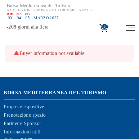
Borsa Mediterranea del Turismo
XXX EDIZIONE - MOSTRA D'OLTREMARE, NAPOLI
MER
GIO
VEN
03
04
05
MARZO 2027
-
208
giorni alla fiera
0
Buyer information not available.
BORSA MEDITERRANEA DEL TURISMO
Proposte espositive
Prenotazione spazio
Partner e Sponsor
Informazioni utili