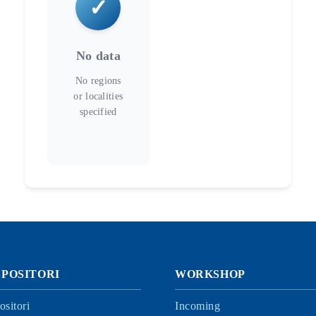
No data
SPOSITORI
WORKSHOP
ositori
Incoming