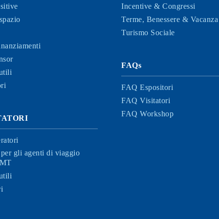
sitive
Incentive & Congressi
spazio
Terme, Benessere & Vacanza 
Turismo Sociale
finanziamenti
nsor
FAQs
tili
ri
FAQ Espositori
FAQ Visitatori
FAQ Workshop
ITATORI
ratori
per gli agenti di viaggio
 BMT
tili
i