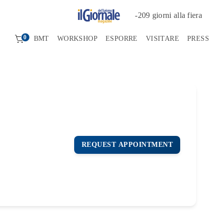
-
209
giorni alla fiera
0
BMT
WORKSHOP
ESPORRE
VISITARE
PRESS
REQUEST APPOINTMENT