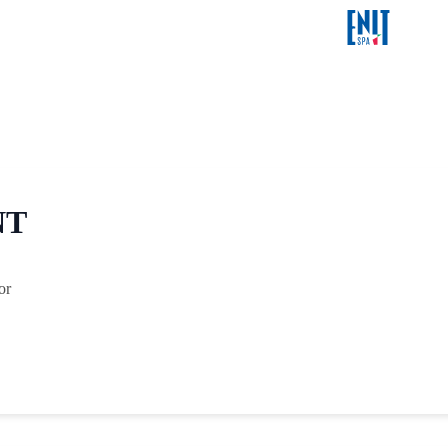
NT
or