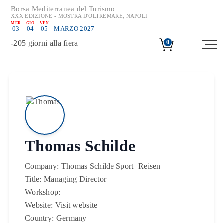
Borsa Mediterranea del Turismo
XXX EDIZIONE - MOSTRA D'OLTREMARE, NAPOLI
MER
GIO
VEN
03
04
05
MARZO 2027
-
205
giorni alla fiera
0
Thomas Schilde
Company:
Thomas Schilde Sport+Reisen
Title:
Managing Director
Workshop:
Website:
Visit website
Country:
Germany