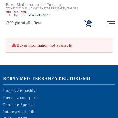
Borsa Mediterranea del Turismo
XXX EDIZIONE - MOSTRA D'OLTREMARE, NAPOLI
MER
GIO
VEN
03
04
05
MARZO 2027
-
209
giorni alla fiera
0
Buyer information not available.
BORSA MEDITERRANEA DEL TURISMO
Proposte espositive
Prenotazione spazio
Partner e Sponsor
Informazioni utili