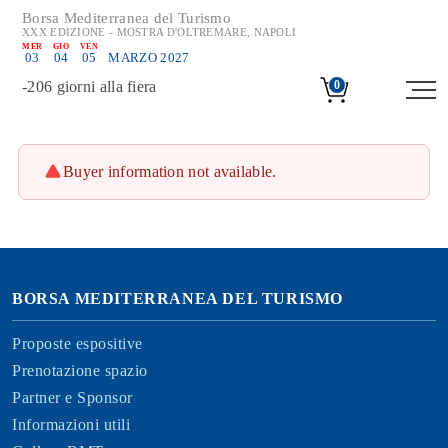
Borsa Mediterranea del Turismo
XXX EDIZIONE - MOSTRA D'OLTREMARE, NAPOLI
MER
GIO
VEN
03
04
05
MARZO 2027
-
206
giorni alla fiera
0
Buyer information not available.
BORSA MEDITERRANEA DEL TURISMO
Proposte espositive
Prenotazione spazio
Partner e Sponsor
Informazioni utili