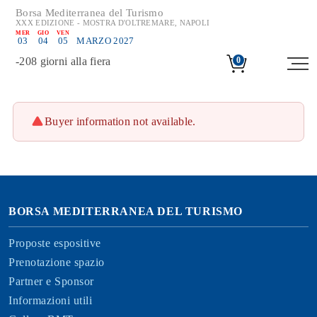
Borsa Mediterranea del Turismo
XXX EDIZIONE - MOSTRA D'OLTREMARE, NAPOLI
MER
GIO
VEN
03
04
05
MARZO 2027
-
208
giorni alla fiera
0
Buyer information not available.
BORSA MEDITERRANEA DEL TURISMO
Proposte espositive
Prenotazione spazio
Partner e Sponsor
Informazioni utili